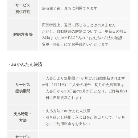
サービス
決済完了後、直ちに利用できます
提供時期
商品特性上、返品に応じることは出来ません
ただし、自動継続の解除については、更新日の前日
解約方法 等
24時までにMY PAGE内の「お支払い方法の確認・
変更・停止」にてお手続きいただけます
・auかんたん決済
・入会日より無期限／1か月ごと自動更新されます
サービス
※例）1月21日にご入会の場合、初月の会員期限は
提供期間
入会日から30日後の2月21日となり、以降毎月21
日に自動更新されます
・支払方法：auかんたん決済
支払時期・
・引き落とし時期：入会日を起算日として、1か月
方法
ごとにご利用料金をお支払い
サービス