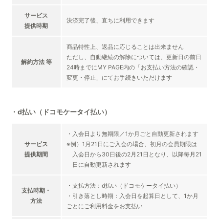
サービス
決済完了後、直ちに利用できます
提供時期
商品特性上、返品に応じることは出来ません
ただし、自動継続の解除については、更新日の前日
解約方法 等
24時までにMY PAGE内の「お支払い方法の確認・
変更・停止」にてお手続きいただけます
・d払い（ドコモケータイ払い）
・入会日より無期限／1か月ごと自動更新されます
サービス
※例）1月21日にご入会の場合、初月の会員期限は
提供期間
入会日から30日後の2月21日となり、以降毎月21
日に自動更新されます
・支払方法：d払い（ドコモケータイ払い）
支払時期・
・引き落とし時期：入会日を起算日として、1か月
方法
ごとにご利用料金をお支払い