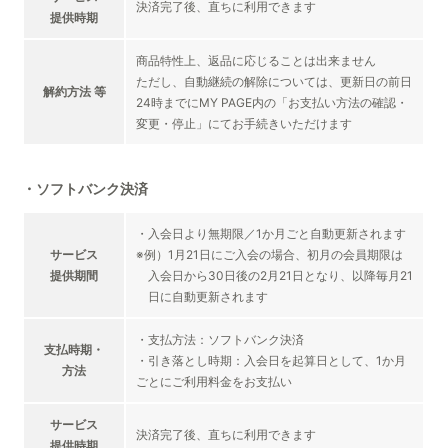
決済完了後、直ちに利用できます
提供時期
商品特性上、返品に応じることは出来ません
ただし、自動継続の解除については、更新日の前日
解約方法 等
24時までにMY PAGE内の「お支払い方法の確認・
変更・停止」にてお手続きいただけます
・ソフトバンク決済
・入会日より無期限／1か月ごと自動更新されます
サービス
※例）1月21日にご入会の場合、初月の会員期限は
提供期間
入会日から30日後の2月21日となり、以降毎月21
日に自動更新されます
・支払方法：ソフトバンク決済
支払時期・
・引き落とし時期：入会日を起算日として、1か月
方法
ごとにご利用料金をお支払い
サービス
決済完了後、直ちに利用できます
提供時期