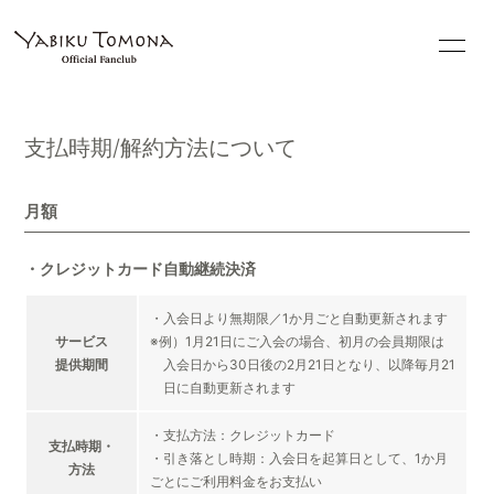
HOME
INFORMATION
支払時期/解約方法について
PROFILE
BLOG
GALLERY
MOVIE
月額
VIDEO
CONTACT
・クレジットカード自動継続決済
・入会日より無期限／1か月ごと自動更新されます
サービス
※例）1月21日にご入会の場合、初月の会員期限は
提供期間
入会日から30日後の2月21日となり、以降毎月21
日に自動更新されます
会員登録
ログイン
・支払方法：クレジットカード
支払時期・
・引き落とし時期：入会日を起算日として、1か月
方法
ごとにご利用料金をお支払い